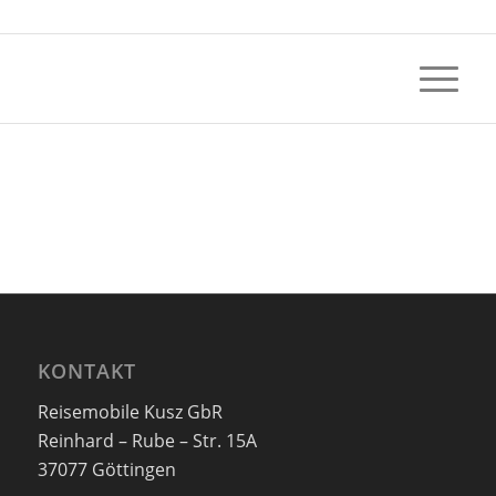
KONTAKT
Reisemobile Kusz GbR
Reinhard – Rube – Str. 15A
37077 Göttingen