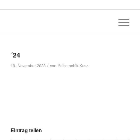
´24
/
19. November 2023
von
ReisemobileKusz
Eintrag teilen